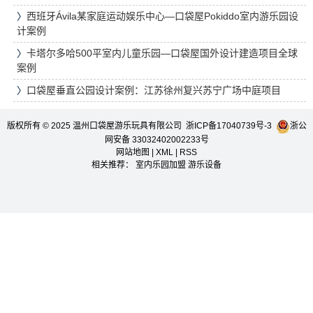
〉
西班牙Ávila某家庭运动娱乐中心—口袋屋Pokiddo室内游乐园设
计案例
〉
卡塔尔多哈500平室内儿童乐园—口袋屋国外设计建造项目全球
案例
〉
口袋屋垂直公园设计案例：江苏徐州复兴苏宁广场中庭项目
版权所有 © 2025 温州口袋屋游乐玩具有限公司
浙ICP备17040739号-3
浙公
网安备 33032402002233号
网站地图
|
XML
|
RSS
相关推荐：
室内乐园加盟
游乐设备