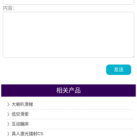
内容：
发送
相关产品
〉
大喇叭滑梯
〉
低空滑索
〉
互动蹦床
〉
真人激光镭射CS