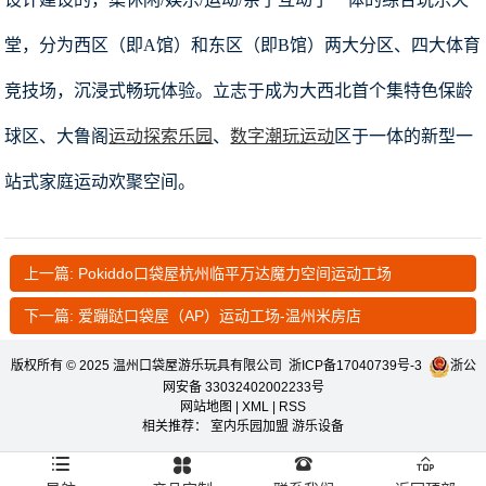
堂，分为西区（即A馆）和东区（即B馆）两大分区、四大体育
竞技场，沉浸式畅玩体验。立志于成为大西北首个集特色保龄
球区、大鲁阁
运动探索乐园
、
数字潮玩运动
区于一体的新型一
站式家庭运动欢聚空间。
上一篇: Pokiddo口袋屋杭州临平万达魔力空间运动工场
下一篇: 爱蹦跶口袋屋（AP）运动工场-温州米房店
版权所有 © 2025 温州口袋屋游乐玩具有限公司
浙ICP备17040739号-3
浙公
网安备 33032402002233号
网站地图
|
XML
|
RSS
相关推荐：
室内乐园加盟
游乐设备