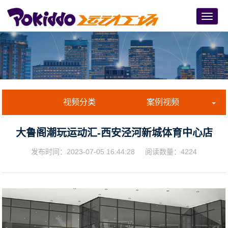
Menu
视频分类
案例视频
大鲁阁潮玩运动汇-西安泾河新城体育中心店
发布时间：
2023-07-05 16:44:28
阅读数量：4224