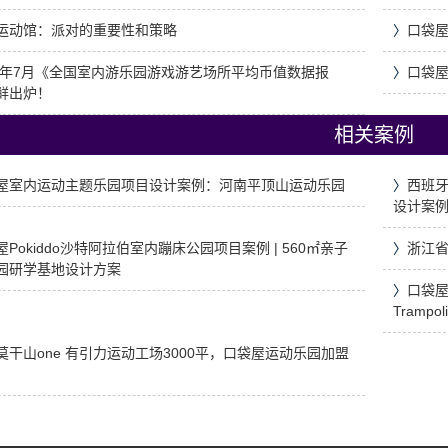
运动馆：派对的重要性和策略
〉
口袋屋
25年7月《全国室内游乐园游戏游艺场所平均币值数据报
〉
口袋
鲜出炉！
相关案例
屋室内运动主题乐园项目设计案例：河南平顶山运动乐园
〉
西班牙
设计案
屋Pokiddo沙特阿拉伯室内蹦床公园项目案例 | 560㎡亲子
〉
浙江省
园研学基地设计方案
〉
口袋屋
Trampoli
莫干山one 有引力运动工场3000平，口袋屋运动乐园加盟