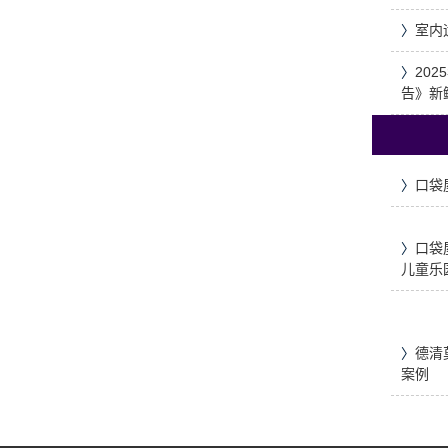
〉
室内
〉
20
告》新
〉
口袋
〉
口袋
儿童乐
〉
德清
案例