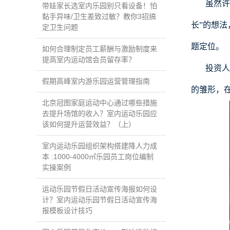
虽然许
带娃家长选室内乐园别只看设备！怕
黏手异味/卫生差致过敏？教你3招搞
长”的想
定卫生问题
题定位。
如何合理制定员工薪酬与激励制度来
提高室内运动馆会员留存率？
投资人
假期高峰室内游乐园运营管理指南
的雏形，
北京冠图家庭运动中心通过哪些措施
去提升场馆的收入？室内运动乐园应
该如何提升运营效益？（上）
室内运动乐园组织架构搭建降人力成
本 :1000-4000㎡乐园员工岗位编制
实操案例
运动乐园节假日活动宣传海报如何设
计？室内运动乐园节假日活动宣传海
报模板设计技巧