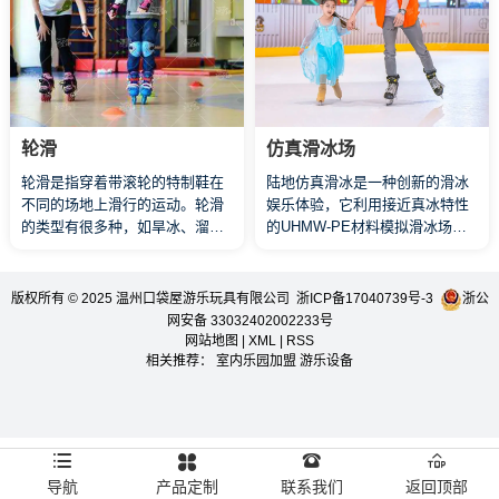
轮滑
仿真滑冰场
轮滑是指穿着带滚轮的特制鞋在
陆地仿真滑冰是一种创新的滑冰
不同的场地上滑行的运动。轮滑
娱乐体验，它利用接近真冰特性
的类型有很多种，如旱冰、溜
的UHMW-PE材料模拟滑冰场的
冰、滑冰、滚轴溜冰等。轮滑又
冰面质感，它不依赖冰面和低温
可分为双排轮滑和单排轮滑，两
环境，让您无需担心寒冷的环
种类型的轮滑又有着各自的项
境，全年都能享受滑冰的乐趣。
版权所有 © 2025 温州口袋屋游乐玩具有限公司
浙ICP备17040739号-3
浙公
目，如速度轮滑、花样滑轮、自
无论是儿童、青少年还是成人，
网安备 33032402002233号
由轮滑等。
都可以轻松上手，享受滑行的快
网站地图
|
XML
|
RSS
感，同时也能有效锻炼身体协调
相关推荐：
室内乐园加盟
游乐设备
性和平衡能力。
导航
产品定制
联系我们
返回顶部