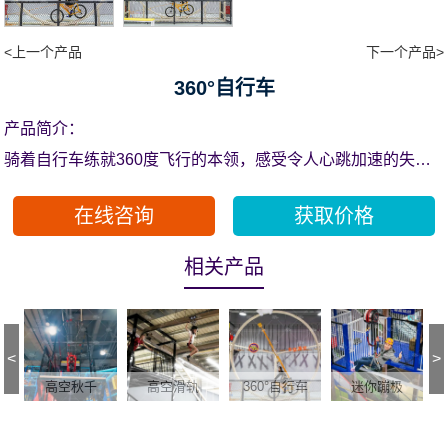
<上一个产品
下一个产品>
360°自行车
产品简介：
骑着自行车练就360度飞行的本领，感受令人心跳加速的失重
感。
在线咨询
获取价格
相关产品
<
>
高空秋千
高空滑轨
360°自行车
迷你蹦极