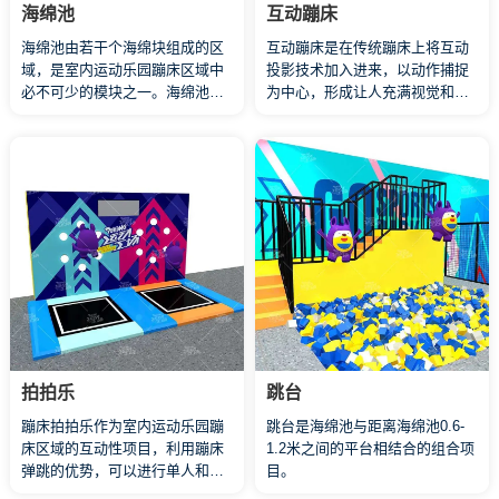
海绵池
互动蹦床
海绵池由若干个海绵块组成的区
互动蹦床是在传统蹦床上将互动
域，是室内运动乐园蹦床区域中
投影技术加入进来，以动作捕捉
必不可少的模块之一。海绵池区
为中心，形成让人充满视觉和感
域可以和专业蹦床结合，可以和
官刺激的三维游戏体验，让原本
网红荡桥结合，也可以和独木桥
平淡的蹦床游戏变成可以多人互
相结合做海绵池对抗等等。有了
动的娱乐形式，让人感觉亦真亦
海绵池的加入，也给蹦床区域增
幻奇妙无比。
添了多种多样的玩法。
拍拍乐
跳台
蹦床拍拍乐作为室内运动乐园蹦
跳台是海绵池与距离海绵池0.6-
床区域的互动性项目，利用蹦床
1.2米之间的平台相结合的组合项
弹跳的优势，可以进行单人和多
目。
人的游戏模式，非常适合室内运