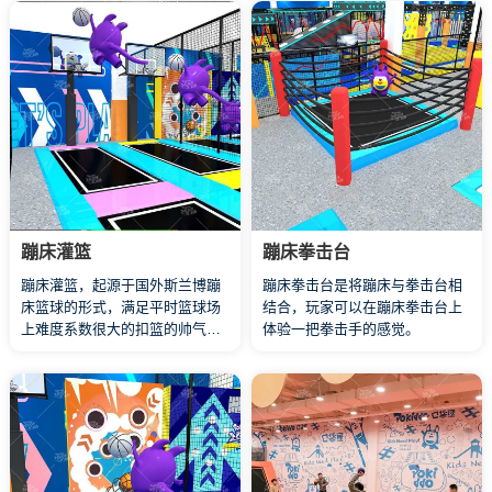
蹦床灌篮
蹦床拳击台
蹦床灌篮，起源于国外斯兰博蹦
蹦床拳击台是将蹦床与拳击台相
床篮球的形式，满足平时篮球场
结合，玩家可以在蹦床拳击台上
上难度系数很大的扣篮的帅气动
体验一把拳击手的感觉。
作。如今，室内运动乐园已经将
蹦床灌篮做成标配，加装针对儿
童和大人不同高度的篮球架，受
到了客户及玩家的喜爱。