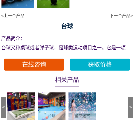
<上一个产品
下一个产品>
台球
产品简介：
台球又称桌球或者弹子球，是球类运动项目之一。它是一项运
动员在台球桌上用超过91.4厘米长的球杆，通过按照一定的规
在线咨询
获取价格
则击打主球，使其撞击目标球入袋的一项体育休闲项目。
相关产品
<
>
潘卡足球
台球
星空迷宫