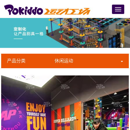
Menu
产品分类
休闲运动