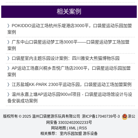
相关案例
〉
POKIDDO运动工场杭州乐堤港店3000平，口袋屋运动乐园加盟
案例
〉
广东中山口袋屋运动梦工场3000平——口袋屋运动梦工场加盟
案例
〉
口袋屋室内主题乐园设计案例：四川雅安大熊猫博物乐园
〉
AP运动工场嘉兴桐乡吾悦广场店2000平，口袋屋运动乐园加盟
案例
〉
江苏盐城KK-PARK 2300平运动乐园，口袋屋运动工场加盟案例
〉
温州永嘉上塘AP运动乐园900㎡项目 - 口袋屋运动场馆设计与设
备安装成功案例
版权所有 © 2025 温州口袋屋游乐玩具有限公司
浙ICP备17040739号-3
浙公
网安备 33032402002233号
网站地图
|
XML
|
RSS
相关推荐：
室内乐园加盟
游乐设备