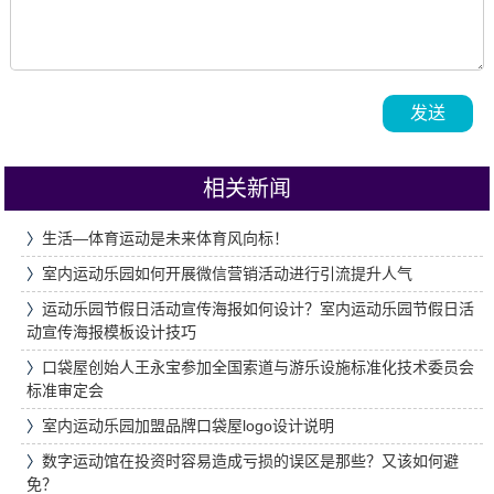
发送
相关新闻
〉
生活—体育运动是未来体育风向标！
〉
室内运动乐园如何开展微信营销活动进行引流提升人气
〉
运动乐园节假日活动宣传海报如何设计？室内运动乐园节假日活
动宣传海报模板设计技巧
〉
口袋屋创始人王永宝参加全国索道与游乐设施标准化技术委员会
标准审定会
〉
室内运动乐园加盟品牌口袋屋logo设计说明
〉
数字运动馆在投资时容易造成亏损的误区是那些？又该如何避
免？