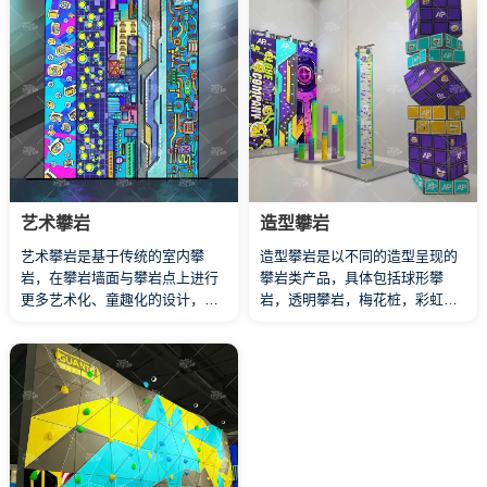
艺术攀岩
造型攀岩
艺术攀岩是基于传统的室内攀
造型攀岩是以不同的造型呈现的
岩，在攀岩墙面与攀岩点上进行
攀岩类产品，具体包括球形攀
更多艺术化、童趣化的设计，在
岩，透明攀岩，梅花桩，彩虹攀
提升产品颜值的同时，增加了玩
岩，魔方攀岩和跳塔等，他们以
家在攀岩过程中的趣味性。艺术
其独特新颖的造型，丰富的色彩
攀岩在难度上对青少年更加友
和特定的玩法快速抓取玩家的眼
好，特别适合于初次接触攀岩这
球，绝对是场馆里的颜值担当，
项运动的玩家，激发他们对攀岩
热门打卡点。造型攀岩难度各
的热爱。
异，玩法也因其各异的造型有所
不同，玩家可根据自己的能力选
择不同的项目，也可以勇敢尝试