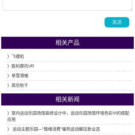
发送
相关产品
〉
飞镖机
〉
胜利摩托VR
〉
旱雪滑梯
〉
高空秋千
相关新闻
〉
室内运动乐园场馆装修设计中，运动乐园场馆环境色彩VI的搭配
应用
〉
运动主题乐园—“情绪消费”催热运动解压新业态