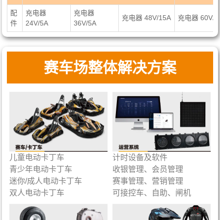
配
充电器
充电器
充电器 48V/15A
充电器 60V/2
件
24V/5A
36V/5A
赛车场整体解决方案
儿童电动卡丁车
计时设备及软件
青少年电动卡丁车
收银管理、会员管理
迷你
/成人电动卡丁车
赛事管理、营销管理
双人电动卡丁车
可接控车、自助、闸机