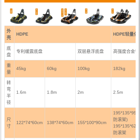
外
HDPE
HDPE轻量化
壳
底
专利缓震底盘
双层悬浮底盘
高强度合金钢
盘
重
45kg
60kg
100kg
182kg
量
转
弯
1.6m
1.8m
2m
2.5m
半
径
195*135*95
尺
防滚架)
122*74*60cm
138*74*60cm
155*100*90cm
寸
195*135*62
防滚架