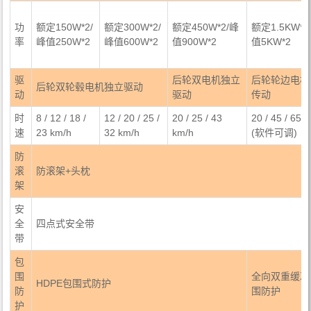
功
额定150W*2/
额定300W*2/
额定450W*2/峰
额定1.5KW*2
率
峰值250W*2
峰值600W*2
值900W*2
值5KW*2
驱
后轮双电机独立
后轮轮边电机
后轮双轮毂电机独立驱动
动
驱动
传动
时
8 / 12 / 18 /
12 / 20 / 25 /
20 / 25 / 43
20 / 45 / 65 
速
23 km/h
32 km/h
km/h
(软件可调)
防
滚
防滚架+头枕
架
安
全
四点式安全带
带
包
围
全向双重缓冲
HDPE包围式防护
防
围防护
护