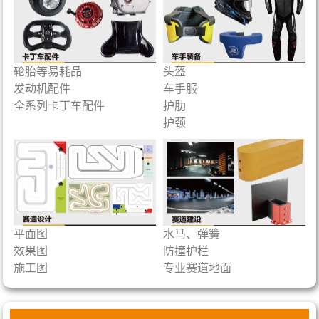
轮胎等易耗品
头盔
发动机配件
车手服
全系列卡丁车配件
护肋
护颈
平面图
水马、弹簧
效果图
防撞护栏
施工图
专业赛道地面