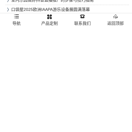
〉
口袋屋2025欧洲IAAPA游乐设备展圆满落幕
〉
口袋屋运动工场乐堤港店——国庆节 | 73周年华诞！要来
导航
产品定制
联系我们
返回顶部
Pokiddo运动乐园蹦着庆祝！
〉
“游乐 + 数字运动”新模式，室内外运动乐园玩法“变形记”
〉
室内数字体育运动乐园的闸机如何选择才更安全实用？
相关案例
〉
天津北辰区4000平米Pokiddo口袋屋运动梦工场-口袋屋运动工
场加盟案例
〉
浙江温州龙港儿童运动工场项目设计案例
〉
西安大鲁阁潮玩运动汇3000平，口袋屋运动乐园设计建造案例
〉
口袋屋室内主题乐园设计案例：四川雅安大熊猫博物乐园
〉
杭州临平万达广场魔力空间运动工场—口袋屋室内运动乐园设计
建造案例
〉
POKIDDO运动工场杭州乐堤港店3000平，口袋屋运动乐园加盟