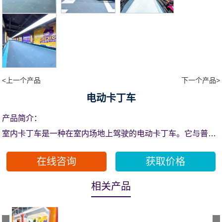
<上一个产品
下一个产品>
电动卡丁车
产品简介：
室内卡丁车是一种在室内场地上驾驶的电动卡丁车。它与普通
的卡丁车类似，都是一种微型运动汽车，结构简单，由一个车
在线咨询
获取价格
架、电动机和四个独立车轮组成。室内卡丁车面向3-50岁儿童/
亲少年及成人，为他们提供室内电动卡丁车体验
相关产品