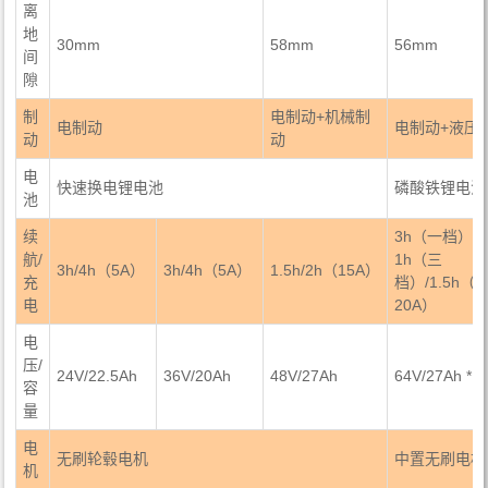
离
地
30mm
58mm
56mm
间
隙
制
电制动+机械制
电制动
电制动+液压
动
动
电
快速换电锂电池
磷酸铁锂电池
池
续
3h（一档）
航/
1h（三
3h/4h（5A）
3h/4h（5A）
1.5h/2h（15A）
充
档）/1.5h（6
电
20A）
电
压/
24V/22.5Ah
36V/20Ah
48V/27Ah
64V/27Ah * 2
容
量
电
无刷轮毂电机
中置无刷电机
机