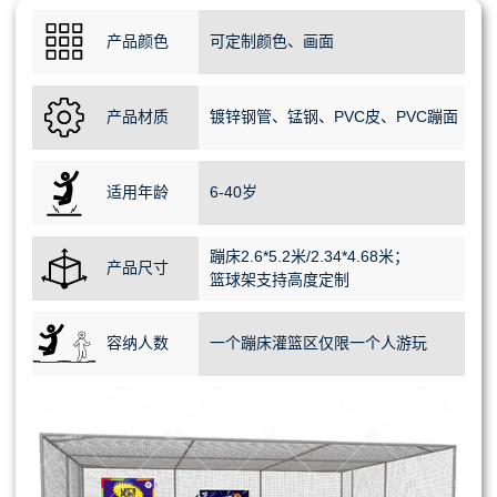
产品颜色
可定制颜色、画面
产品材质
镀锌钢管、锰钢、PVC皮、PVC蹦面
适用年龄
6-40岁
蹦床2.6*5.2米/2.34*4.68米；
产品尺寸
篮球架支持高度定制
容纳人数
一个蹦床灌篮区仅限一个人游玩