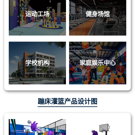
运动工场
健身场馆
学校机构
家庭娱乐中心
蹦床灌篮产品设计图