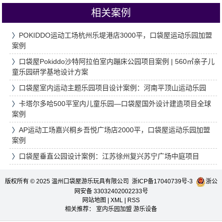
相关案例
〉
POKIDDO运动工场杭州乐堤港店3000平，口袋屋运动乐园加盟
案例
〉
口袋屋Pokiddo沙特阿拉伯室内蹦床公园项目案例 | 560㎡亲子儿
童乐园研学基地设计方案
〉
口袋屋室内运动主题乐园项目设计案例：河南平顶山运动乐园
〉
卡塔尔多哈500平室内儿童乐园—口袋屋国外设计建造项目全球
案例
〉
AP运动工场嘉兴桐乡吾悦广场店2000平，口袋屋运动乐园加盟
案例
〉
口袋屋垂直公园设计案例：江苏徐州复兴苏宁广场中庭项目
版权所有 © 2025 温州口袋屋游乐玩具有限公司
浙ICP备17040739号-3
浙公
网安备 33032402002233号
网站地图
|
XML
|
RSS
相关推荐：
室内乐园加盟
游乐设备