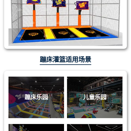
蹦床灌篮适用场景
蹦床乐园
儿童乐园