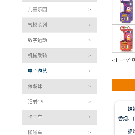
儿童乐园
气模系列
胜利摩托V
数字运动
机械乘骑
<上一个产
电子游艺
保龄球
镭射CS
娃
卡丁车
香烟、
抓
碰碰车