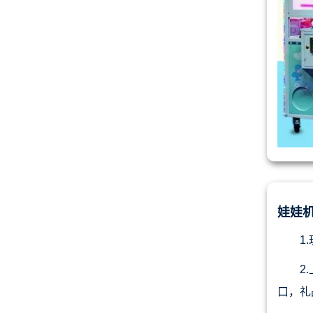
娃娃机
1
2
口，礼