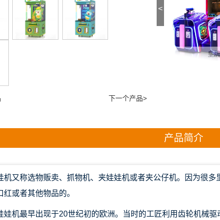
<
R
皇牌特工
电玩礼品
品
下一个产品>
产品简介
娃机又称选物贩卖、抓物机、夹娃娃机或者夹公仔机。因为很多里
口红或者其他物品的。
娃娃机最早出现于20世纪初的欧洲。当时的工匠利用齿轮机械驱