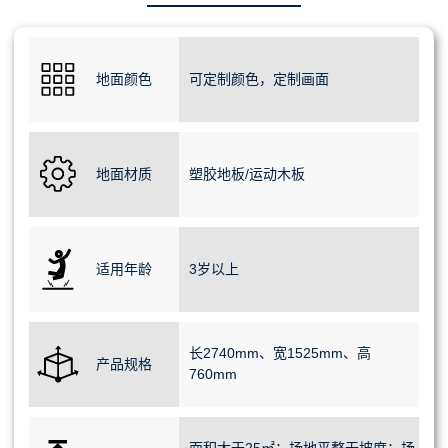
地面颜色
可定制颜色，定制画面
地面材质
塑胶地板/运动木板
适用年龄
3岁以上
长2740mm、宽1525mm、高
产品规格
760mm