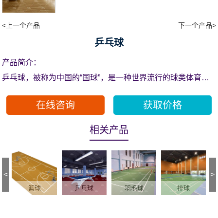
<上一个产品
下一个产品>
乒乓球
产品简介：
乒乓球，被称为中国的“国球”，是一种世界流行的球类体育项
目，包括进攻、对抗和防守。乒乓球起源于英国，“乒乓球”一
在线咨询
获取价格
名起源自1900年，因其打击时发出“Ping Pong”的声音而得
名。
相关产品
<
>
篮球
乒乓球
羽毛球
排球