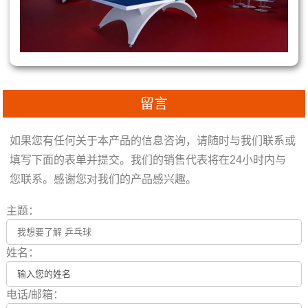
留言
如果您有任何关于本产品的信息咨询，请随时与我们联系或
填写下面的表单并提交。我们的销售代表将在24小时内与
您联系。感谢您对我们的产品感兴趣。
主题：
姓名：
电话/邮箱：