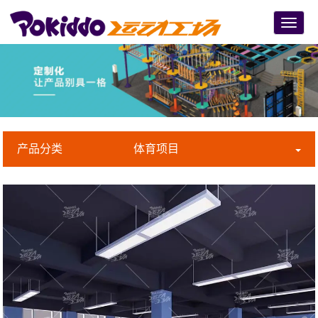
Menu
产品分类
体育项目