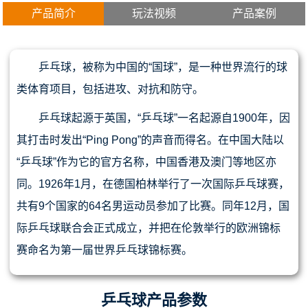
产品简介
玩法视频
产品案例
乒乓球，被称为中国的“国球”，是一种世界流行的球
类体育项目，包括进攻、对抗和防守。
乒乓球起源于英国，“乒乓球”一名起源自1900年，因
其打击时发出“Ping Pong”的声音而得名。在中国大陆以
“乒乓球”作为它的官方名称，中国香港及澳门等地区亦
同。1926年1月，在德国柏林举行了一次国际乒乓球赛，
共有9个国家的64名男运动员参加了比赛。同年12月，国
际乒乓球联合会正式成立，并把在伦敦举行的欧洲锦标
赛命名为第一届世界乒乓球锦标赛。
乒乓球产品参数