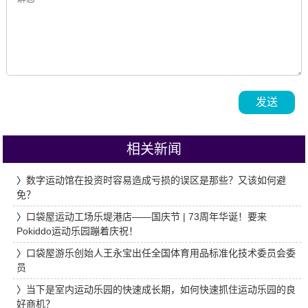
发送
相关新闻
〉
数字运动馆在投资时容易造成亏损的误区是那些？又该如何避
免？
〉
口袋屋运动工场乐堤港店——国庆节 | 73周年华诞！要来
Pokiddo运动乐园蹦着庆祝！
〉
口袋屋游乐创始人王永宝出任全国体育用品标准化技术委员会委
员
〉
当下是室内运动乐园的快速成长期，如何快速抓住运动乐园的良
好商机？