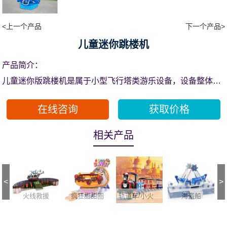
<上一个产品
下一个产品>
儿童迷你跳楼机
产品简介：
儿童迷你版跳楼机是属于小型飞行塔类游乐设备，设备整体远
远望去像一座火箭发射塔，设备运行时，短时间将乘客升至高
在线咨询
获取价格
空，然后自由下降，反复多次，同时塔体会360度旋转，带给
游客强烈的刺激感。该设备具有色彩亮丽，运行自如的特点，
相关产品
该设备上下运动采用液压缸驱动，座椅采用棘爪齿条锁紧，安
全带附安全检测功能，自锁性能稳定可靠使游客在乘坐时感到
安全舒适。主体底部安装有气液缓冲装置，使设备具有可靠的
<
>
安全保障
火线救援
疯狂甜甜圈
轨道车/小火车系列
海盗船