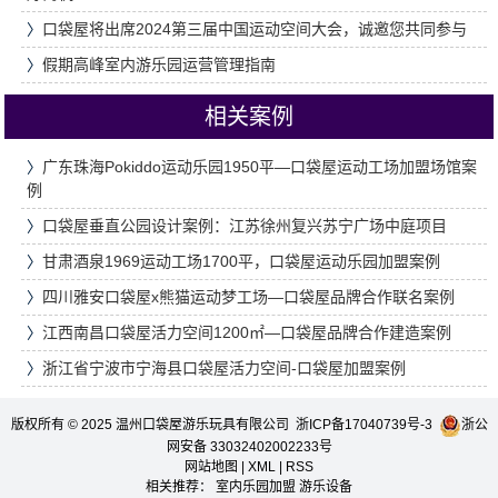
〉
口袋屋将出席2024第三届中国运动空间大会，诚邀您共同参与
〉
假期高峰室内游乐园运营管理指南
相关案例
〉
广东珠海Pokiddo运动乐园1950平—口袋屋运动工场加盟场馆案
例
〉
口袋屋垂直公园设计案例：江苏徐州复兴苏宁广场中庭项目
〉
甘肃酒泉1969运动工场1700平，口袋屋运动乐园加盟案例
〉
四川雅安口袋屋x熊猫运动梦工场—口袋屋品牌合作联名案例
〉
江西南昌口袋屋活力空间1200㎡—口袋屋品牌合作建造案例
〉
浙江省宁波市宁海县口袋屋活力空间-口袋屋加盟案例
版权所有 © 2025 温州口袋屋游乐玩具有限公司
浙ICP备17040739号-3
浙公
网安备 33032402002233号
网站地图
|
XML
|
RSS
相关推荐：
室内乐园加盟
游乐设备