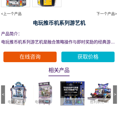
<上一个产品
下一个产品>
电玩推币机系列游艺机
产品简介：
电玩推币机系列游艺机是融合策略操作与即时奖励的经典游艺
设备。玩家投入游戏币启动推盘装置，通过精准计算硬币堆叠
在线咨询
获取价格
角度与推杆摆动时机，触发连锁反应将硬币推落奖池。成功收
获的游戏币可兑换成积分奖券，累积至指定数量即可在服务台
相关产品
挑选心仪玩具、文具或电子潮品。
<
>
电玩彩票系列游艺机
电玩礼品系列游艺机
体感派对
胜利摩托VR